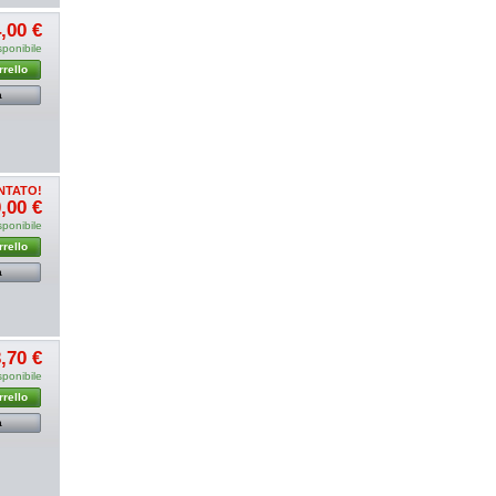
,00 €
sponibile
rrello
a
NTATO!
,00 €
sponibile
rrello
a
,70 €
sponibile
rrello
a