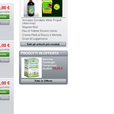
,80 €
sponibile
rrello
Sciroppo Eucalipto Miele Propoli
a
(Apiscirop)
Magneti Ma2
Eau di Toilette Essere Uomo
Crema Piedi al Rusco e Mentolo
Grani di Leggerezza
Tutti gli articoli più venduti
,00 €
sponibile
PRODOTTI IN OFFERTA
rrello
Garcinia
a
Cambogia
Compresse
19,00 €
21,00 €
Tutte le Offerte
,00 €
sponibile
rrello
a