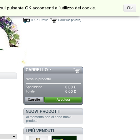
sul pulsante OK acconsenti all'utilizzo dei cookie.
Ok
Benvenuto/a,
Entra
Il tuo Profilo
Carrello:
(vuoto)
CARRELLO
Nessun prodotto
Spedizione
0,00 €
Totale
0,00 €
Carrello
Acquista
NUOVI PRODOTTI
Al momento non ci sono nuovi
prodotti
I PIÙ VENDUTI