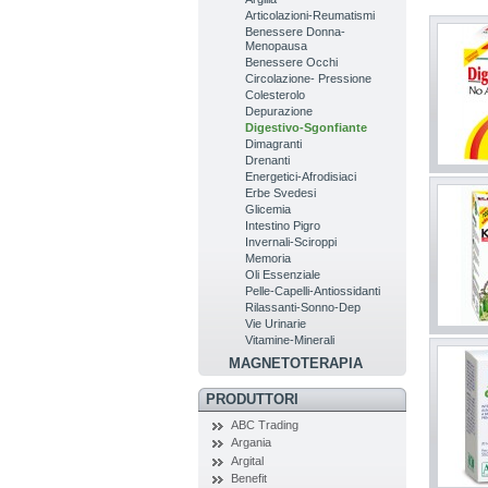
Articolazioni-Reumatismi
Benessere Donna-
Menopausa
Benessere Occhi
Circolazione- Pressione
Colesterolo
Depurazione
Digestivo-Sgonfiante
Dimagranti
Drenanti
Energetici-Afrodisiaci
Erbe Svedesi
Glicemia
Intestino Pigro
Invernali-Sciroppi
Memoria
Oli Essenziale
Pelle-Capelli-Antiossidanti
Rilassanti-Sonno-Dep
Vie Urinarie
Vitamine-Minerali
MAGNETOTERAPIA
PRODUTTORI
ABC Trading
Argania
Argital
Benefit