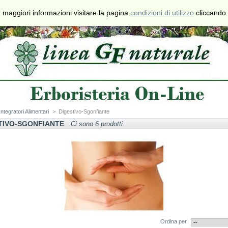
€
$
£
 maggiori informazioni visitare la pagina
condizioni di utilizzo
cliccando 
Valuta
Contatti
Mappa del
Preferiti
Sito
Integratori Alimentari
>
Digestivo-Sgonfiante
TIVO-SGONFIANTE
Ci sono 6 prodotti.
Ordina per