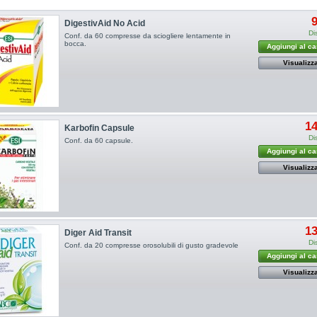
9
DigestivAid No Acid
Di
Conf. da 60 compresse da sciogliere lentamente in
bocca.
Aggiungi al ca
Visualizz
14
Karbofin Capsule
Di
Conf. da 60 capsule.
Aggiungi al ca
Visualizz
13
Diger Aid Transit
Di
Conf. da 20 compresse orosolubili di gusto gradevole
Aggiungi al ca
Visualizz