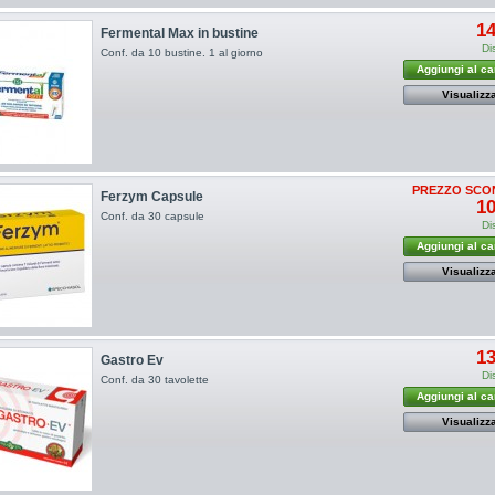
14
Fermental Max in bustine
Di
Conf. da 10 bustine. 1 al giorno
Aggiungi al ca
Visualizz
PREZZO SCO
Ferzym Capsule
10
Conf. da 30 capsule
Di
Aggiungi al ca
Visualizz
13
Gastro Ev
Di
Conf. da 30 tavolette
Aggiungi al ca
Visualizz