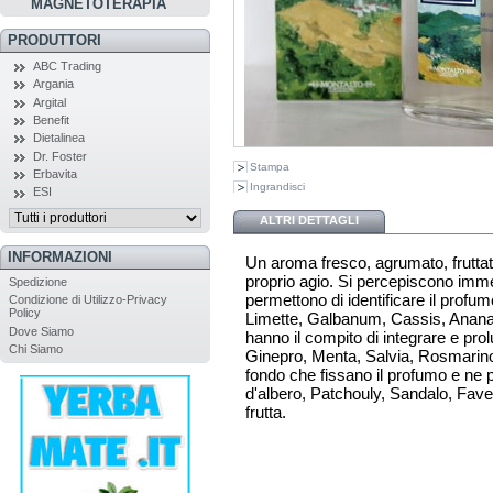
MAGNETOTERAPIA
PRODUTTORI
ABC Trading
Argania
Argital
Benefit
Dietalinea
Dr. Foster
Stampa
Erbavita
Ingrandisci
ESI
ALTRI DETTAGLI
INFORMAZIONI
Un aroma fresco, agrumato, fruttat
proprio agio. Si percepiscono immed
Spedizione
permettono di identificare il prof
Condizione di Utilizzo-Privacy
Policy
Limette, Galbanum, Cassis, Ananas)
Dove Siamo
hanno il compito di integrare e prol
Chi Siamo
Ginepro, Menta, Salvia, Rosmarino,
fondo che fissano il profumo e ne
d'albero, Patchouly, Sandalo, Fave d
frutta.