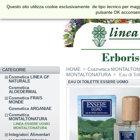
€
$
£
Questo sito utilizza cookie esclusivamente de tipo tecnico per maggi
Valuta
pulsante OK acconsenti 
HOME
>
Cosmetica MONTALTO
CATEGORIE
MONTALTONATURA
>
Eau di To
Cosmetica LINEA GF
NATURALE
EAU DI TOILETTE ESSERE UOMO
Cosmetica
ALOEDERMAL
Cosmetica FRAIS
MONDE
Cosmetica ARGANIAE
Cosmetica
MONTALTONATURA
LINEA ESSERE UOMO
MONTALTONATURA
Integratori Alimentari