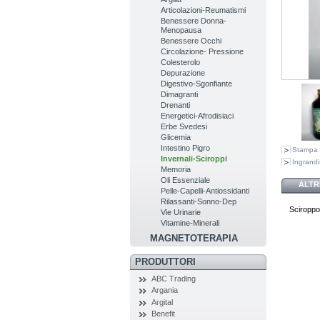
Articolazioni-Reumatismi
Benessere Donna-
Menopausa
Benessere Occhi
Circolazione- Pressione
Colesterolo
Depurazione
Digestivo-Sgonfiante
Dimagranti
Drenanti
Energetici-Afrodisiaci
Erbe Svedesi
Glicemia
Intestino Pigro
Stampa
Invernali-Sciroppi
Ingrandi
Memoria
Oli Essenziale
ALTR
Pelle-Capelli-Antiossidanti
Rilassanti-Sonno-Dep
Sciroppo 
Vie Urinarie
Vitamine-Minerali
MAGNETOTERAPIA
PRODUTTORI
ABC Trading
Argania
Argital
Benefit