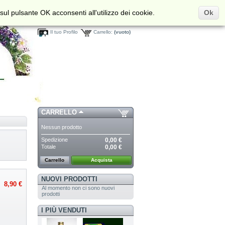
sul pulsante OK acconsenti all'utilizzo dei cookie.
Ok
Benvenuto/a,
Entra
Il tuo Profilo
Carrello:
(vuoto)
CARRELLO
Nessun prodotto
Spedizione
0,00 €
Totale
0,00 €
Carrello
Acquista
NUOVI PRODOTTI
8,90 €
Al momento non ci sono nuovi
prodotti
I PIÙ VENDUTI