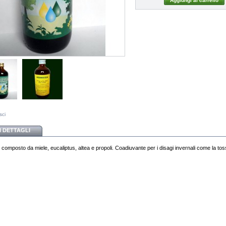
sci
I DETTAGLI
composto da miele, eucaliptus, altea e propoli. Coadiuvante per i disagi invernali come la tos