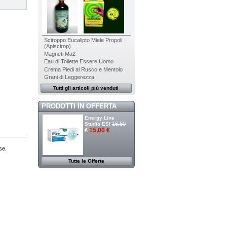
Sciroppo Eucalipto Miele Propoli
(Apiscirop)
Magneti Ma2
Eau di Toilette Essere Uomo
Crema Piedi al Rusco e Mentolo
Grani di Leggerezza
Tutti gli articoli più venduti
PRODOTTI IN OFFERTA
Energy Line
16,50
Studio ESI
15,00 €
€
se.
Tutte le Offerte