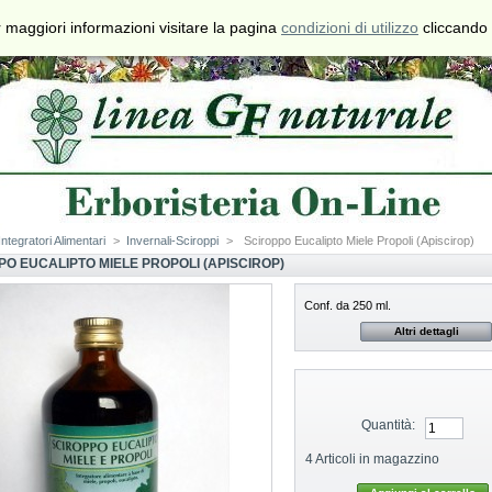
€
$
£
 maggiori informazioni visitare la pagina
condizioni di utilizzo
cliccando 
Valuta
Contatti
Mappa del
Preferiti
Sito
Integratori Alimentari
>
Invernali-Sciroppi
>
Sciroppo Eucalipto Miele Propoli (Apiscirop)
PO EUCALIPTO MIELE PROPOLI (APISCIROP)
Conf. da 250 ml.
Altri dettagli
Quantità:
4
Articoli in magazzino