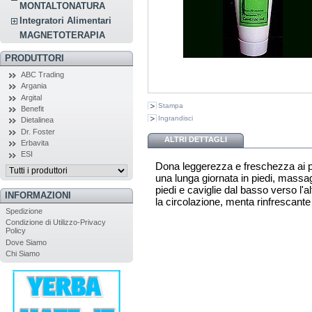
MONTALTONATURA
Integratori Alimentari
MAGNETOTERAPIA
PRODUTTORI
ABC Trading
Argania
Argital
Stampa
Benefit
Ingrandisci
Dietalinea
Dr. Foster
ALTRI DETTAGLI
Erbavita
ESI
Dona leggerezza e freschezza ai p
una lunga giornata in piedi, massa
piedi e caviglie dal basso verso l'
INFORMAZIONI
la circolazione, menta rinfrescant
Spedizione
Condizione di Utilizzo-Privacy
Policy
Dove Siamo
Chi Siamo