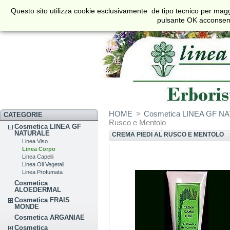
€
$
£
Questo sito utilizza cookie esclusivamente de tipo tecnico per maggi
Valuta
pulsante OK acconsenti 
HOME
>
Cosmetica LINEA GF N
CATEGORIE
Rusco e Mentolo
Cosmetica LINEA GF
NATURALE
CREMA PIEDI AL RUSCO E MENTOLO
Linea Viso
Linea Corpo
Linea Capelli
Linea Oli Vegetali
Linea Profumata
Cosmetica
ALOEDERMAL
Cosmetica FRAIS
MONDE
Cosmetica ARGANIAE
Cosmetica