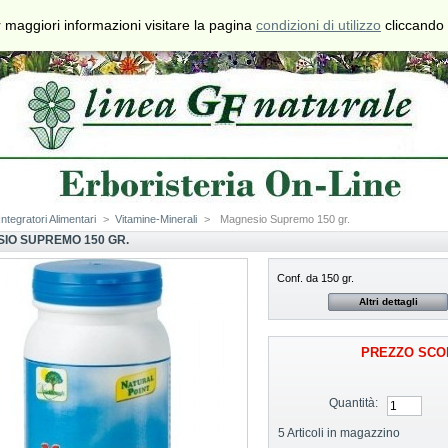
€
$
£
 maggiori informazioni visitare la pagina
condizioni di utilizzo
cliccando 
Valuta
Contatti
Mappa del
Preferiti
Sito
Integratori Alimentari
>
Vitamine-Minerali
>
Magnesio Supremo 150 gr.
IO SUPREMO 150 GR.
Conf. da 150 gr.
Altri dettagli
PREZZO SCO
Quantità:
5
Articoli in magazzino