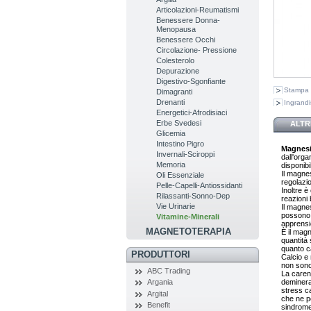
Articolazioni-Reumatismi
Benessere Donna-
Menopausa
Benessere Occhi
Circolazione- Pressione
Colesterolo
Depurazione
Digestivo-Sgonfiante
Stampa
Dimagranti
Drenanti
Ingrandi
Energetici-Afrodisiaci
Erbe Svedesi
ALTR
Glicemia
Intestino Pigro
Magnes
Invernali-Sciroppi
dall'orga
Memoria
disponibil
Il magnes
Oli Essenziale
regolazio
Pelle-Capelli-Antiossidanti
Inoltre è
Rilassanti-Sonno-Dep
reazioni 
Vie Urinarie
Il magnes
possono 
Vitamine-Minerali
apprensio
MAGNETOTERAPIA
È il magn
quantità 
quanto ca
PRODUTTORI
Calcio e
non sono 
ABC Trading
La caren
demineral
Argania
stress ca
Argital
che ne p
Benefit
sindrome 