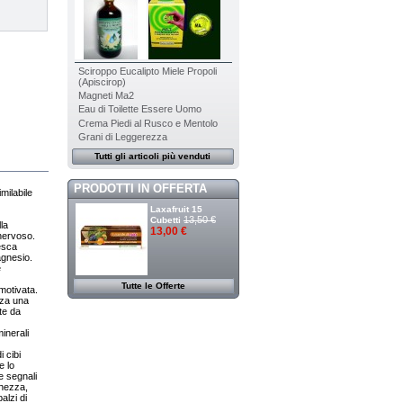
Sciroppo Eucalipto Miele Propoli
(Apiscirop)
Magneti Ma2
Eau di Toilette Essere Uomo
Crema Piedi al Rusco e Mentolo
Grani di Leggerezza
Tutti gli articoli più venduti
PRODOTTI IN OFFERTA
imilabile
Laxafruit 15
13,50 €
Cubetti
la
13,00 €
 nervoso.
nesca
agnesio.
e
Tutte le Offerte
motivata.
nza una
nte da
inerali
 cibi
e lo
e segnali
chezza,
alzi di