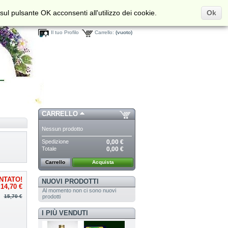
sul pulsante OK acconsenti all'utilizzo dei cookie.
Ok
Benvenuto/a,
Entra
Il tuo Profilo
Carrello:
(vuoto)
CARRELLO
Nessun prodotto
Spedizione
0,00 €
Totale
0,00 €
Carrello
Acquista
NTATO!
NUOVI PRODOTTI
14,70 €
Al momento non ci sono nuovi
prodotti
15,70 €
I PIÙ VENDUTI