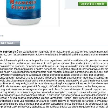
sci
I DETTAGLI
io Supremo
®
è un carbonato di magnesio in formulazione di
citrato
, il che lo rende molto ass
nismo, con l'assorbimento più rapido che esista tra i vari tipi di sali di magnesio comunemente
i.
io è il minerale più importante per il nostro organismo poiché contribuisce in grande misura al
ne del battito cardiaco, al mantenimento della potenza muscolare e all'efficienza del sistema
 coinvolto nei processi di formazione delle ossa. Più di qualsiasi altro minerale il magnesio in
biochimiche fondamentali per il nostro benessere, si contano oltre 300 reazioni attivate dal m
io ha un ruolo biochimico fondamentale nelle reazioni legate alla contrazione dei muscoli, ch
divenire irregolari anche a causa di stress e preoccupazioni eccessivi; così per esempio:
ne, spasmi muscolari, ritmo cardiaco irregolare, tremori, depressione, insonnia, irritabilità im
esio che ci permette di assorbire e mantenere il corretto quantitativo di calcio nelle ossa; se
sufficiente di magnesio, infatti, le ossa diventano fragili e soggette a fratture, indipendenteme
lcio sia stato assunto, perché il
fissaggio del calcio
nelle ossa avviene tramite il magnesio.
 magnesio lavorano in sinergia anche per controllare l'azione dei muscoli: quando questi due m
in equilibrio, i muscoli rimangono contratti dando origine a crampi e tensioni di vario genere.
za di magnesio è effettivamente diffusa, e purtroppo spesso ignorata, a causa del consumo di
izzati e di una scarsa educazione igienico-alimentare. Anche i ritmi frenetici che sosteniamo 
ratteristico della vita moderna, bruciano le nostre riserve di magnesio portandoci a sviluppar
ossono indicare una carenza, per esempio: agitazione, ansia, insonnia, stati depressivi, stiti
premestruale, tic nervosi, stanchezza immotivata, battito cardiaco irregolare, mal di testa, sb