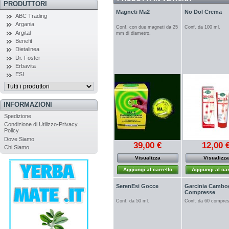
PRODUTTORI
Magneti Ma2
No Dol Crema
ABC Trading
Argania
Conf. con due magneti da 25
Conf. da 100 ml.
Argital
mm di diametro.
Benefit
Dietalinea
Dr. Foster
Erbavita
ESI
INFORMAZIONI
Spedizione
Condizione di Utilizzo-Privacy
Policy
Dove Siamo
39,00 €
12,00 
Chi Siamo
Visualizza
Visualizza
Aggiungi al carrello
Aggiungi al car
SerenEsi Gocce
Garcinia Cambo
Compresse
Conf. da 50 ml.
Conf. da 60 compre