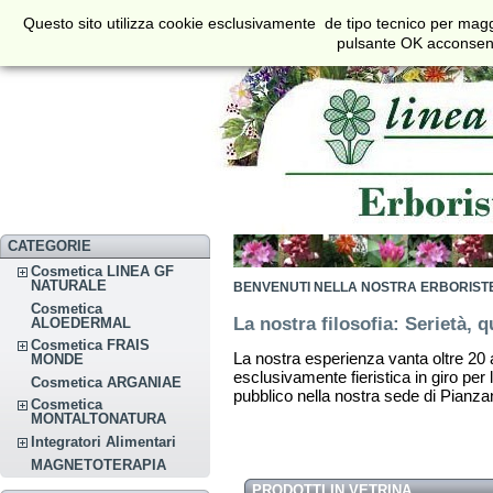
€
$
£
Questo sito utilizza cookie esclusivamente de tipo tecnico per maggi
Valuta
pulsante OK acconsenti 
CATEGORIE
Cosmetica LINEA GF
NATURALE
BENVENUTI NELLA NOSTRA ERBORISTER
Cosmetica
La nostra filosofia: Serietà, qu
ALOEDERMAL
Cosmetica FRAIS
La nostra esperienza vanta oltre 20 an
MONDE
esclusivamente fieristica in giro per 
Cosmetica ARGANIAE
pubblico nella nostra sede di Pianzan
Cosmetica
MONTALTONATURA
Integratori Alimentari
MAGNETOTERAPIA
PRODOTTI IN VETRINA